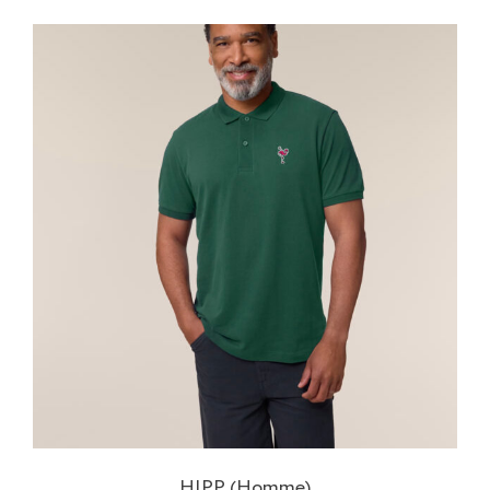
HIPP (Homme)