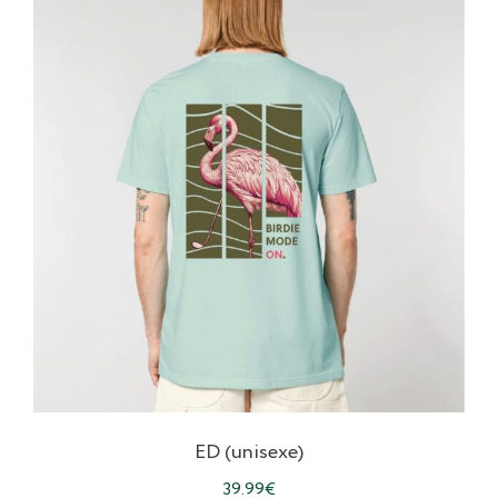
ED (unisexe)
39.99
€