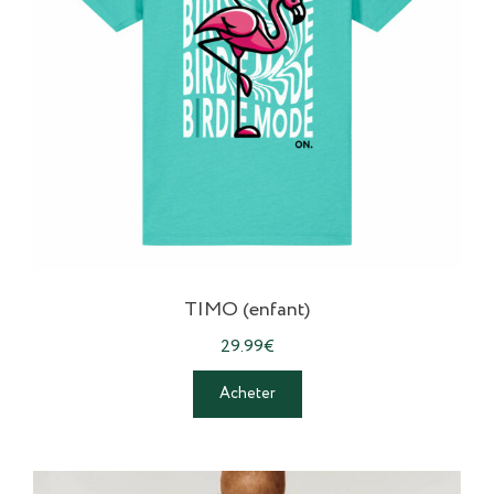
TIMO (enfant)
29.99
€
Acheter