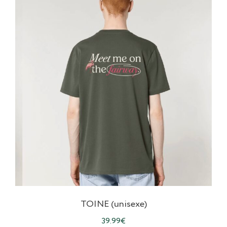
TOINE (unisexe)
39.99
€