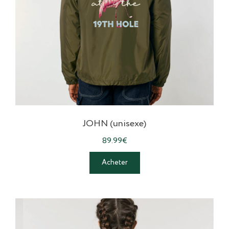
JOHN (unisexe)
89.99
€
Acheter