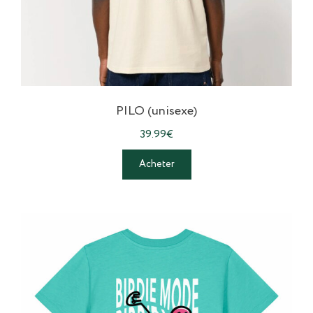
PILO (unisexe)
39.99
€
Acheter